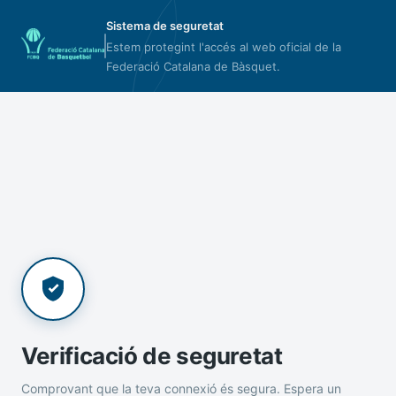
Sistema de seguretat
Estem protegint l'accés al web oficial de la
Federació Catalana de Bàsquet.
Verificació de seguretat
Comprovant que la teva connexió és segura. Espera un