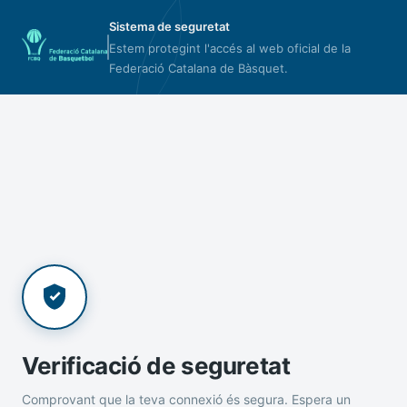
Sistema de seguretat
Estem protegint l'accés al web oficial de la
Federació Catalana de Bàsquet.
Verificació de seguretat
Comprovant que la teva connexió és segura. Espera un