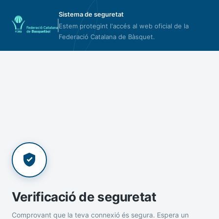
Sistema de seguretat
Estem protegint l'accés al web oficial de la
Federació Catalana de Bàsquet.
Verificació de seguretat
Comprovant que la teva connexió és segura. Espera un