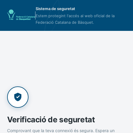
Sistema de seguretat
Estem protegint l'accés al web oficial de la
Federació Catalana de Bàsquet.
Verificació de seguretat
Comprovant que la teva connexió és segura. Espera un