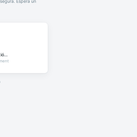
segura. Espera un
ó...
oment
a