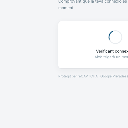
Comprovant que la teva connexió és 
moment.
Verificant connexi
Això trigarà un m
Protegit per reCAPTCHA · Google
Privades