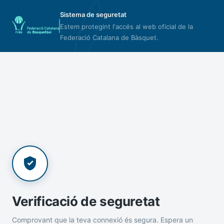
Sistema de seguretat
Estem protegint l'accés al web oficial de la
Federació Catalana de Bàsquet.
Verificació de seguretat
Comprovant que la teva connexió és segura. Espera un