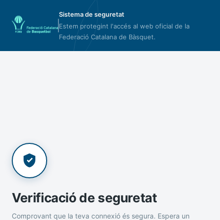
Sistema de seguretat
Estem protegint l'accés al web oficial de la
Federació Catalana de Bàsquet.
Verificació de seguretat
Comprovant que la teva connexió és segura. Espera un