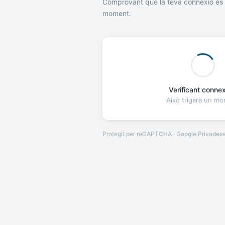
Comprovant que la teva connexió és 
moment.
Verificant connexi
Això trigarà un m
Protegit per reCAPTCHA · Google
Privades