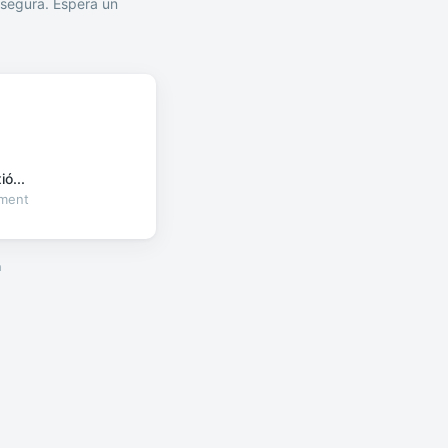
segura. Espera un
ó...
oment
a