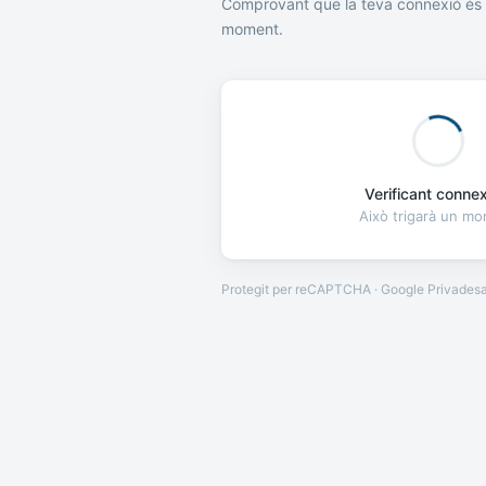
Comprovant que la teva connexió és 
moment.
Verificant connexi
Això trigarà un m
Protegit per reCAPTCHA · Google
Privades