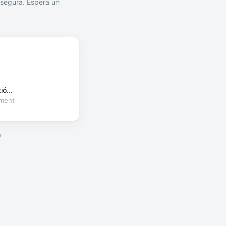
segura. Espera un
ó...
oment
a