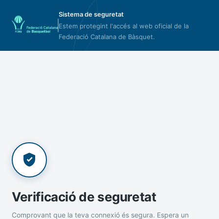
Sistema de seguretat
Estem protegint l'accés al web oficial de la
Federació Catalana de Bàsquet.
Verificació de seguretat
Comprovant que la teva connexió és segura. Espera un