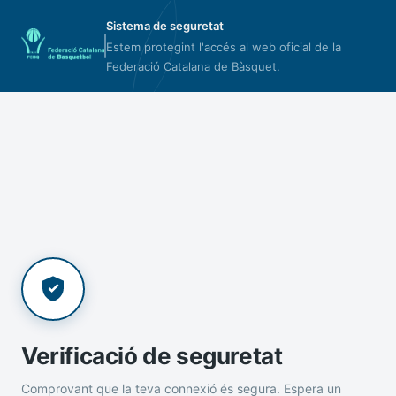
Sistema de seguretat
Estem protegint l'accés al web oficial de la
Federació Catalana de Bàsquet.
Verificació de seguretat
Comprovant que la teva connexió és segura. Espera un