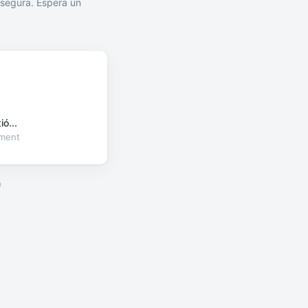
segura. Espera un
ó...
oment
a