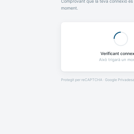
Comprovant que la teva connexió és 
moment.
Verificant connexi
Això trigarà un m
Protegit per reCAPTCHA · Google
Privades