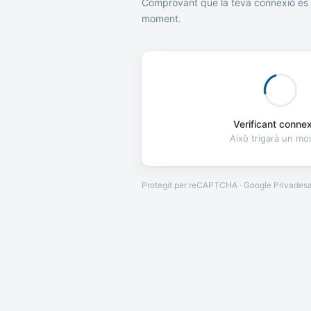
Comprovant que la teva connexió és 
moment.
Verificant connexi
Això trigarà un m
Protegit per reCAPTCHA · Google
Privades