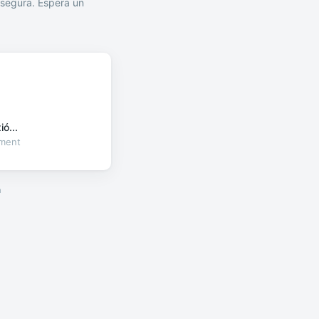
segura. Espera un
ó...
oment
a