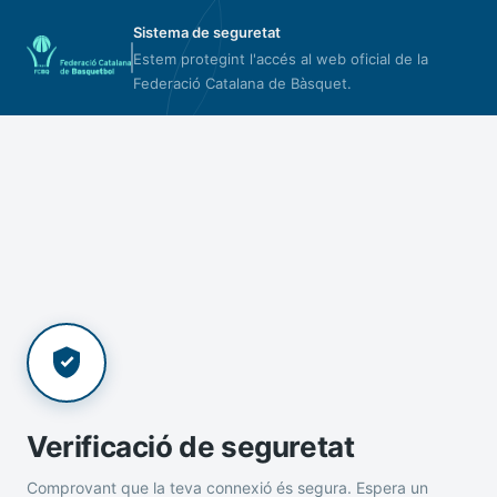
Sistema de seguretat
Estem protegint l'accés al web oficial de la
Federació Catalana de Bàsquet.
Verificació de seguretat
Comprovant que la teva connexió és segura. Espera un