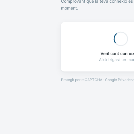
Comprovant que la teva connexió és 
moment.
Verificant connexi
Això trigarà un m
Protegit per reCAPTCHA · Google
Privades