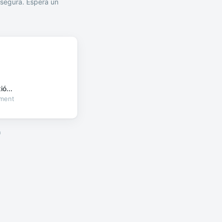
segura. Espera un
ó...
oment
a