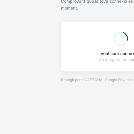
Comprovant que la teva connexió és 
moment.
Verificant connexi
Això trigarà un m
Protegit per reCAPTCHA · Google
Privades