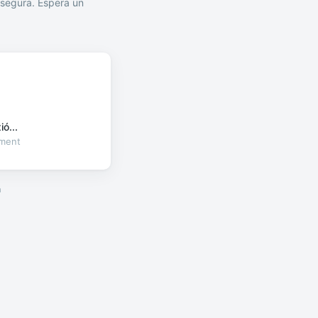
segura. Espera un
ó...
oment
a