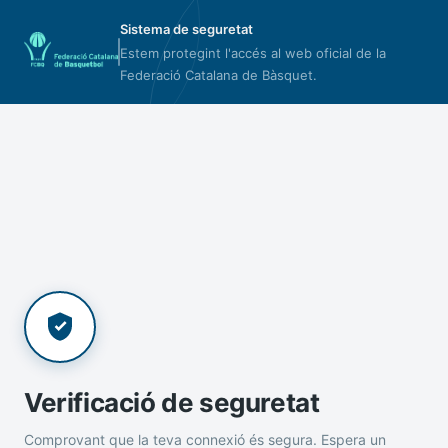
Sistema de seguretat
Estem protegint l'accés al web oficial de la
Federació Catalana de Bàsquet.
Verificació de seguretat
Comprovant que la teva connexió és segura. Espera un