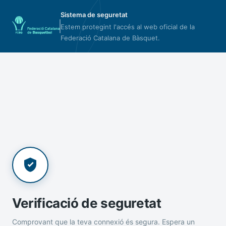
Sistema de seguretat
Estem protegint l'accés al web oficial de la
Federació Catalana de Bàsquet.
Verificació de seguretat
Comprovant que la teva connexió és segura. Espera un