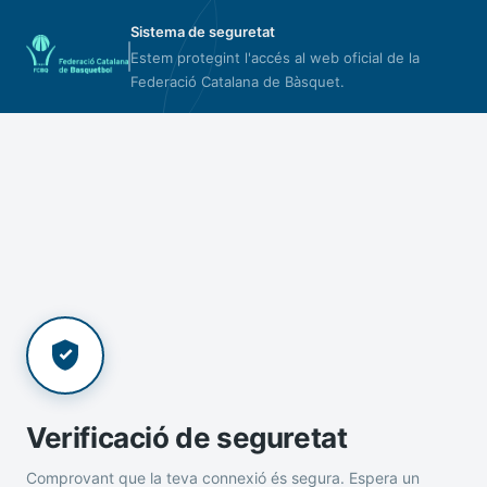
Sistema de seguretat
Estem protegint l'accés al web oficial de la
Federació Catalana de Bàsquet.
Verificació de seguretat
Comprovant que la teva connexió és segura. Espera un