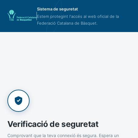
Sistema de seguretat
Estem protegint l'accés al web oficial de la
Federació Catalana de Bàsquet.
Verificació de seguretat
Comprovant que la teva connexió és segura. Espera un