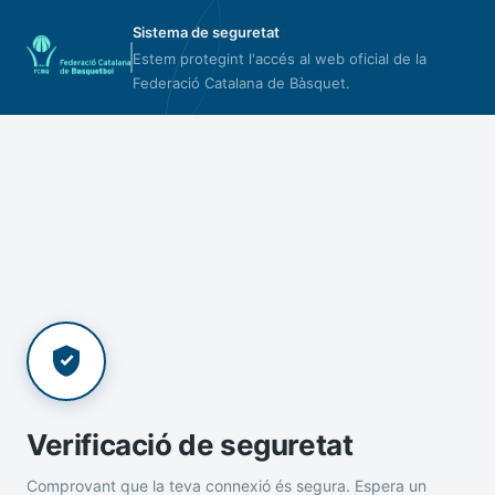
Sistema de seguretat
Estem protegint l'accés al web oficial de la
Federació Catalana de Bàsquet.
Verificació de seguretat
Comprovant que la teva connexió és segura. Espera un