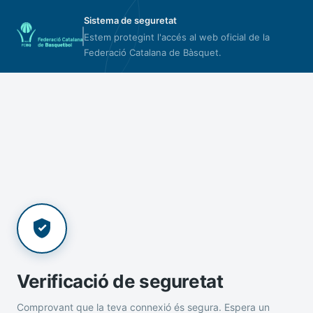
Sistema de seguretat
Estem protegint l'accés al web oficial de la
Federació Catalana de Bàsquet.
Verificació de seguretat
Comprovant que la teva connexió és segura. Espera un