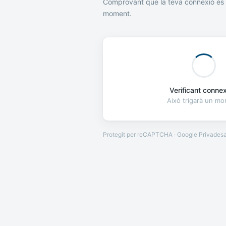
Comprovant que la teva connexió és 
moment.
Verificant connexi
Això trigarà un m
Protegit per reCAPTCHA · Google
Privades