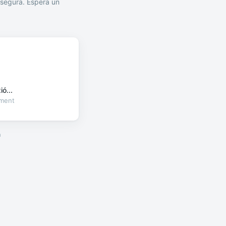
segura. Espera un
ó...
oment
a