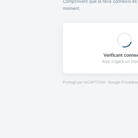
Comprovant que la teva connexió és 
moment.
Verificant connexi
Això trigarà un m
Protegit per reCAPTCHA · Google
Privades