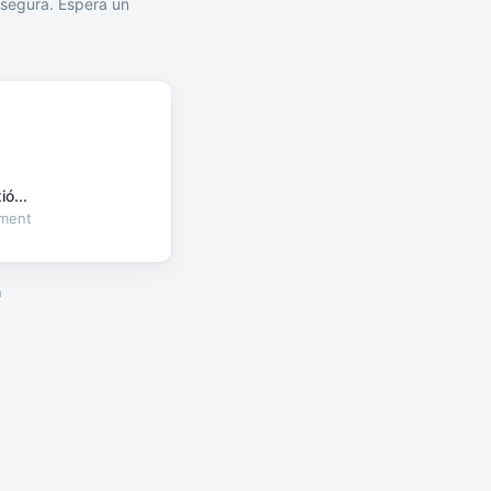
segura. Espera un
ó...
oment
a