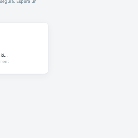
segura. Espera un
ó...
oment
a