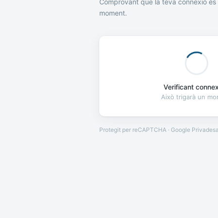
Comprovant que la teva connexió és 
moment.
Verificant connexi
Això trigarà un m
Protegit per reCAPTCHA · Google
Privades