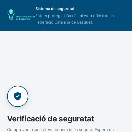
Sistema de seguretat
Estem protegint l'accés al web oficial de la
Federació Catalana de Bàsquet.
Verificació de seguretat
Comprovant que la teva connexió és segura. Espera un