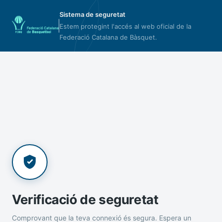
Sistema de seguretat
Estem protegint l'accés al web oficial de la
Federació Catalana de Bàsquet.
Verificació de seguretat
Comprovant que la teva connexió és segura. Espera un