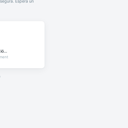
segura. Espera un
ó...
oment
a