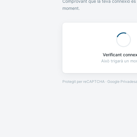
Comprovant que la teva connexió és 
moment.
Verificant connexi
Això trigarà un m
Protegit per reCAPTCHA · Google
Privades