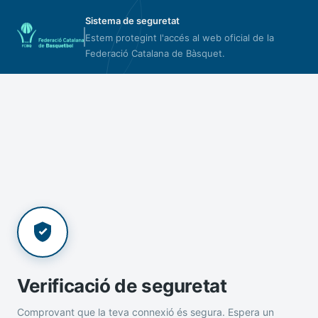
Sistema de seguretat
Estem protegint l'accés al web oficial de la
Federació Catalana de Bàsquet.
Verificació de seguretat
Comprovant que la teva connexió és segura. Espera un