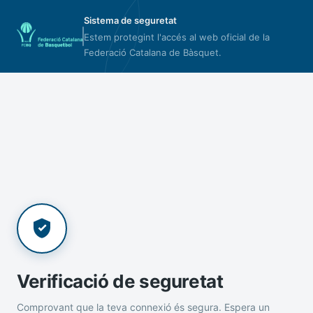
Sistema de seguretat
Estem protegint l'accés al web oficial de la
Federació Catalana de Bàsquet.
Verificació de seguretat
Comprovant que la teva connexió és segura. Espera un