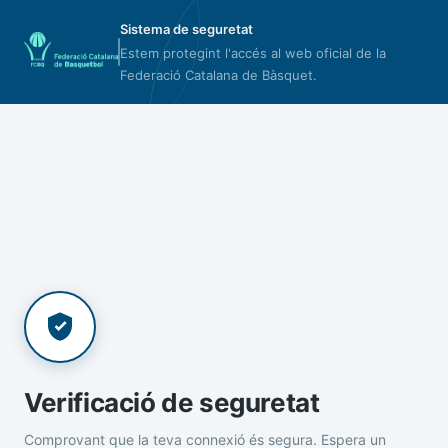
Sistema de seguretat
Estem protegint l'accés al web oficial de la
Federació Catalana de Bàsquet.
Verificació de seguretat
Comprovant que la teva connexió és segura. Espera un