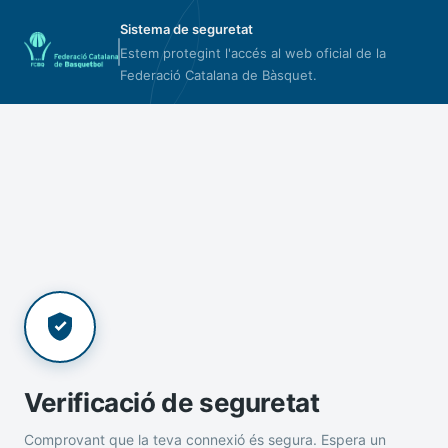
Sistema de seguretat
Estem protegint l'accés al web oficial de la
Federació Catalana de Bàsquet.
Verificació de seguretat
Comprovant que la teva connexió és segura. Espera un