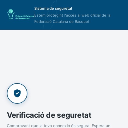
Sistema de seguretat
Estem protegint l'accés al web oficial de la
Federació Catalana de Bàsquet.
Verificació de seguretat
Comprovant que la teva connexió és segura. Espera un