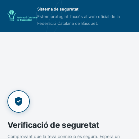
Sistema de seguretat
Estem protegint l'accés al web oficial de la
Federació Catalana de Bàsquet.
Verificació de seguretat
Comprovant que la teva connexió és segura. Espera un