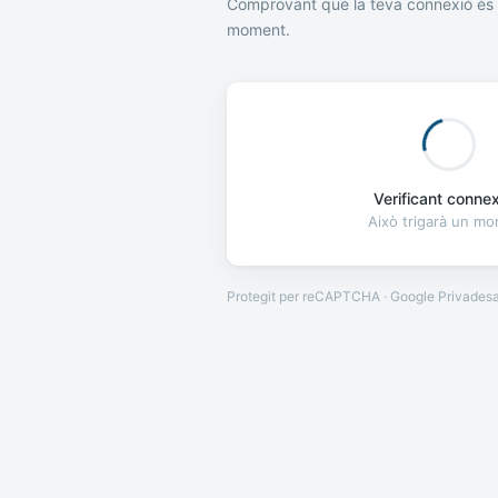
Comprovant que la teva connexió és 
moment.
Verificant connexi
Això trigarà un m
Protegit per reCAPTCHA · Google
Privades