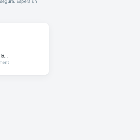
segura. Espera un
ó...
oment
a