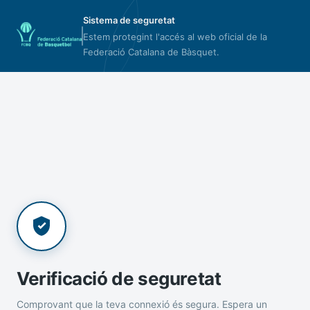
Sistema de seguretat
Estem protegint l'accés al web oficial de la
Federació Catalana de Bàsquet.
Verificació de seguretat
Comprovant que la teva connexió és segura. Espera un