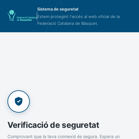
Sistema de seguretat
Estem protegint l'accés al web oficial de la
Federació Catalana de Bàsquet.
Verificació de seguretat
Comprovant que la teva connexió és segura. Espera un