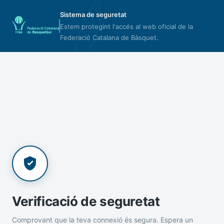
Sistema de seguretat
Estem protegint l'accés al web oficial de la
Federació Catalana de Bàsquet.
Verificació de seguretat
Comprovant que la teva connexió és segura. Espera un