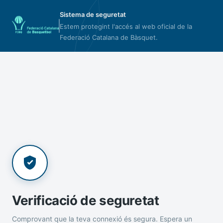
Sistema de seguretat
Estem protegint l'accés al web oficial de la
Federació Catalana de Bàsquet.
Verificació de seguretat
Comprovant que la teva connexió és segura. Espera un