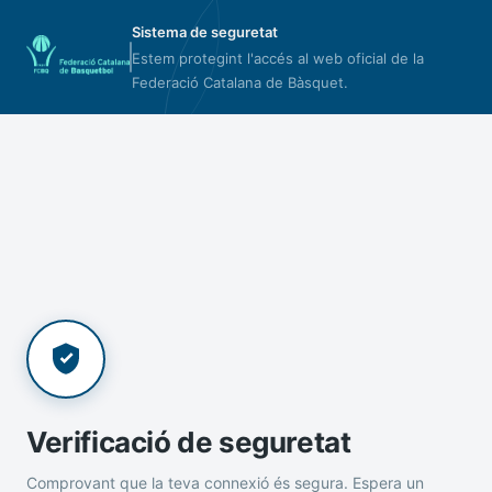
Sistema de seguretat
Estem protegint l'accés al web oficial de la
Federació Catalana de Bàsquet.
Verificació de seguretat
Comprovant que la teva connexió és segura. Espera un