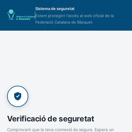
Sistema de seguretat
Estem protegint l'accés al web oficial de la
Federació Catalana de Bàsquet.
Verificació de seguretat
Comprovant que la teva connexió és segura. Espera un