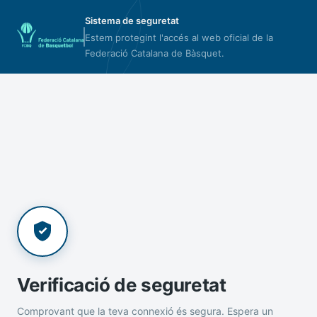
Sistema de seguretat
Estem protegint l'accés al web oficial de la
Federació Catalana de Bàsquet.
Verificació de seguretat
Comprovant que la teva connexió és segura. Espera un