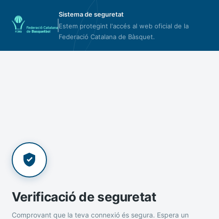
Sistema de seguretat
Estem protegint l'accés al web oficial de la
Federació Catalana de Bàsquet.
Verificació de seguretat
Comprovant que la teva connexió és segura. Espera un