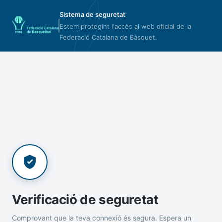
Sistema de seguretat
Estem protegint l'accés al web oficial de la
Federació Catalana de Bàsquet.
Verificació de seguretat
Comprovant que la teva connexió és segura. Espera un