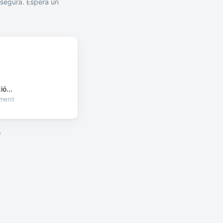
segura. Espera un
ó...
oment
a