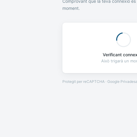
Comprovant que la teva connexió és 
moment.
Verificant connexi
Això trigarà un m
Protegit per reCAPTCHA · Google
Privades