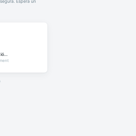
segura. Espera un
ó...
oment
a