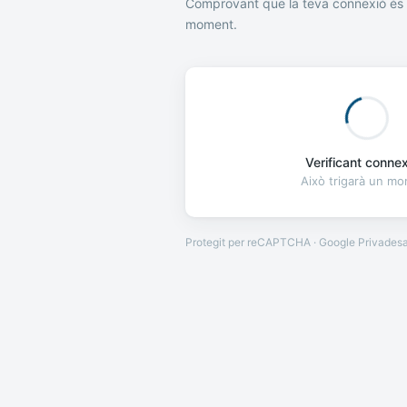
Comprovant que la teva connexió és 
moment.
Verificant connexi
Això trigarà un m
Protegit per reCAPTCHA · Google
Privades