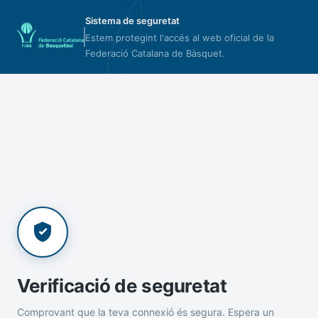
Sistema de seguretat
Estem protegint l'accés al web oficial de la
Federació Catalana de Bàsquet.
Verificació de seguretat
Comprovant que la teva connexió és segura. Espera un