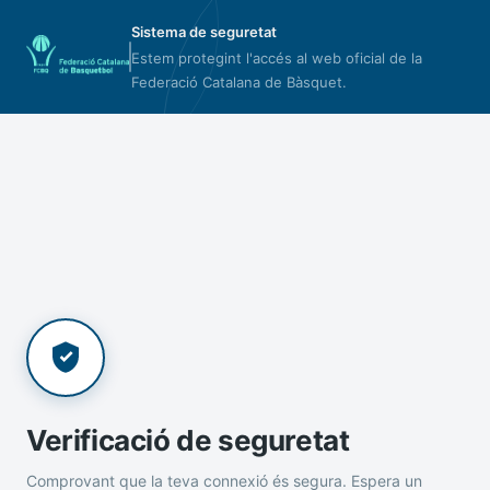
Sistema de seguretat
Estem protegint l'accés al web oficial de la
Federació Catalana de Bàsquet.
Verificació de seguretat
Comprovant que la teva connexió és segura. Espera un