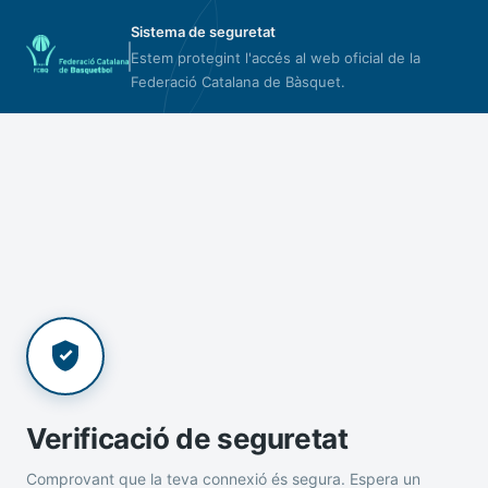
Sistema de seguretat
Estem protegint l'accés al web oficial de la
Federació Catalana de Bàsquet.
Verificació de seguretat
Comprovant que la teva connexió és segura. Espera un