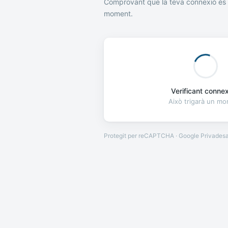
Comprovant que la teva connexió és 
moment.
Verificant connexi
Això trigarà un m
Protegit per reCAPTCHA · Google
Privades