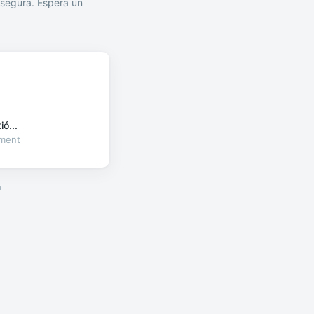
segura. Espera un
ó...
oment
a